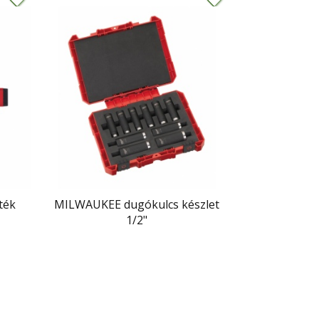
ték
MILWAUKEE dugókulcs készlet
1/2"