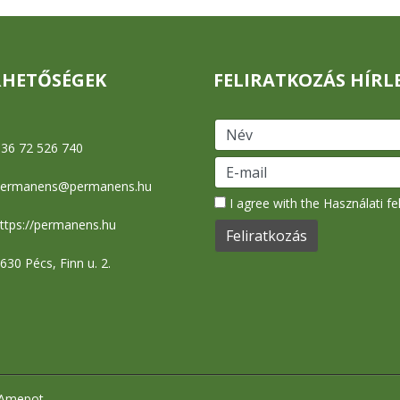
RHETŐSÉGEK
FELIRATKOZÁS HÍRL
36 72 526 740
permanens@permanens.hu
I agree with the
Használati fe
ttps://permanens.hu
630 Pécs, Finn u. 2.
Amepot
.