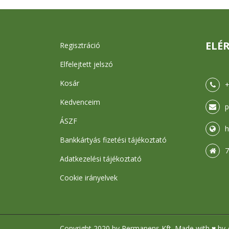
ELÉ
Regisztráció
Elfelejtett jelszó
Kosár
+
Kedvenceim
ÁSZF
h
Bankkártyás fizetési tájékoztató
7
Adatkezelési tájékoztató
Cookie irányelvek
Copyright 2020 by Permanens Kft. Made with ♥ by