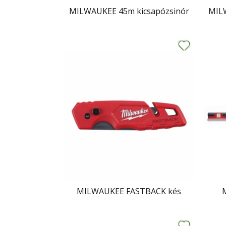
MILWAUKEE 45m kicsapózsinór
MILW
MILWAUKEE FASTBACK kés