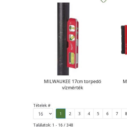
MILWAUKEE 17cm torpedó
M
vízmérték
Tételek #
1
2
3
4
5
6
7
Találatok: 1 - 16 / 348