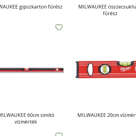
AUKEE gipszkarton fűrész
MILWAUKEE összecsukh
fűrész
MILWAUKEE 60cm simító
MILWAUKEE 20cm vízmér
vízmérték